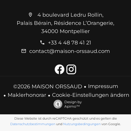
4 boulevard Ledru Rollin,
Palais Bérain, Résidence L’Orangerie,
34000 Montpellier
+33 4 48 78 41 21
contact@maison-orssaud.com
Impressum
©2026 MAISON ORSSAUD
Maklerhonorar
Cookie-Einstellungen ändern
Design by
Apimo™
Diese Website ist durch reCAPTCHA geschützt und es gelten die
Datenschutzbestimmungen
und
Nutzungsbedingungen
von Google.