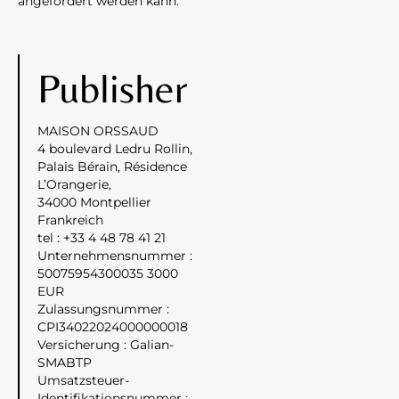
angefordert werden kann.
Publisher
MAISON ORSSAUD
4 boulevard Ledru Rollin,
Palais Bérain, Résidence
L’Orangerie,
34000 Montpellier
Frankreich
tel : +33 4 48 78 41 21
Unternehmensnummer :
50075954300035 3000
EUR
Zulassungsnummer :
CPI34022024000000018
Versicherung : Galian-
SMABTP
Umsatzsteuer-
Identifikationsnummer :