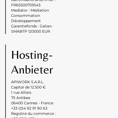
FR65500759543
Mediator : Médiation
Consommation
Développement
Garantiefonds : Galian-
SMABTP 120000 EUR
Hosting-
Anbieter
APIWORK S.A.R.L.
Capital de 12.500 €
1 rue Allieis
75 Antibes
06400 Cannes - France
+33 (0)4 92 91 90 63
Registre du commerce :