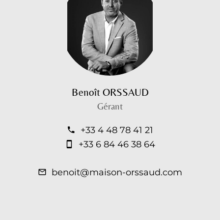
Benoît ORSSAUD
Gérant
+33 4 48 78 41 21
+33 6 84 46 38 64
benoit@maison-orssaud.com