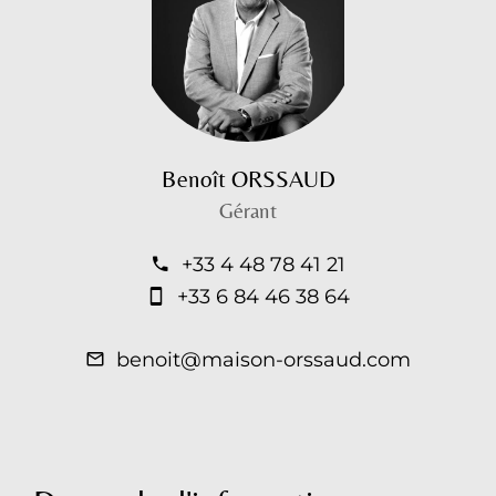
Benoît ORSSAUD
Gérant
+33 4 48 78 41 21
+33 6 84 46 38 64
benoit@maison-orssaud.com